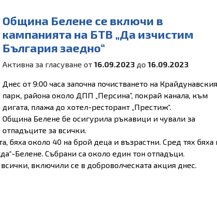
Община Белене се включи в
кампанията на БТВ „Да изчистим
България заедно“
Активна за гласуване от
16.09.2023
до
16.09.2023
Днес от 9:00 часа започна почистването на Крайдунавски
парк, района около ДПП „Персина”, покрай канала, към
дигата, плажа до хотел-ресторант „Престиж“.
Община Белене бе осигурила ръкавици и чували за
отпадъците за всички.
, бяха около 40 на брой деца и възрастни. Сред тях бяха 
а“-Белене. Събрани са около един тон отпадъци.
всички, включили се в доброволческата акция днес.