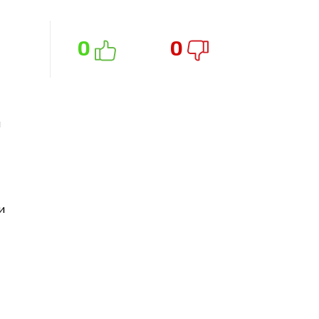
0
0
я
и